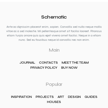
Schematic
Ante ac dignissim placerat enim, sapien. Convallis sed nulla neque mollis
vitae ac a sed molestie. Mi pellentesque amet sit facilisi laoreet. Rhoncus
etiam turpis ornare quis quis eget viverra amet facilisi. Neque in a etiam
nunc. Sed eu faucibus neque id convallis nec non enim.
Main
JOURNAL
CONTACTS
MEET THE TEAM
PRIVACY POLICY
BUY NOW
Popular
INSPIRATION
PROJECTS
ART
DESIGN
GUIDES
HOUSES