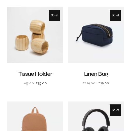
Sale!
Sale!
Tissue Holder
Linen Bag
£
99.00
£
59.00
£
229.00
£
129.00
Sale!