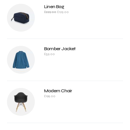
Linen Bag
£
229.00
£
129.00
Bomber Jacket
£
59.00
Modern Chair
£
199.00