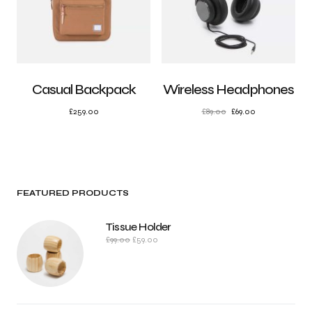
Casual Backpack
Wireless Headphones
£
259.00
£
89.00
£
69.00
FEATURED PRODUCTS
Tissue Holder
£
99.00
£
59.00