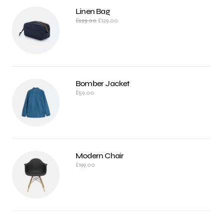
Linen Bag
£
229.00
£
129.00
Bomber Jacket
£
59.00
Modern Chair
£
199.00