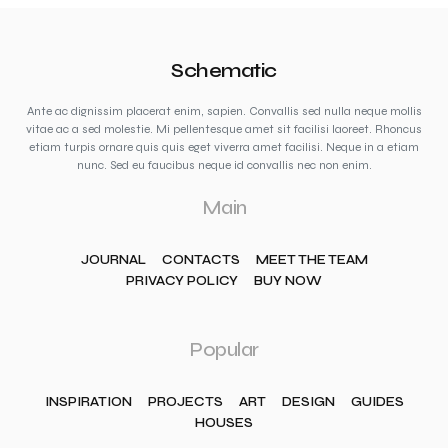
Schematic
Ante ac dignissim placerat enim, sapien. Convallis sed nulla neque mollis
vitae ac a sed molestie. Mi pellentesque amet sit facilisi laoreet. Rhoncus
etiam turpis ornare quis quis eget viverra amet facilisi. Neque in a etiam
nunc. Sed eu faucibus neque id convallis nec non enim.
Main
JOURNAL
CONTACTS
MEET THE TEAM
PRIVACY POLICY
BUY NOW
Popular
INSPIRATION
PROJECTS
ART
DESIGN
GUIDES
HOUSES