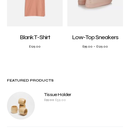
Blank T-Shirt
Low-Top Sneakers
£
129.00
£
99.00
–
£
129.00
FEATURED PRODUCTS
Tissue Holder
£
99.00
£
59.00