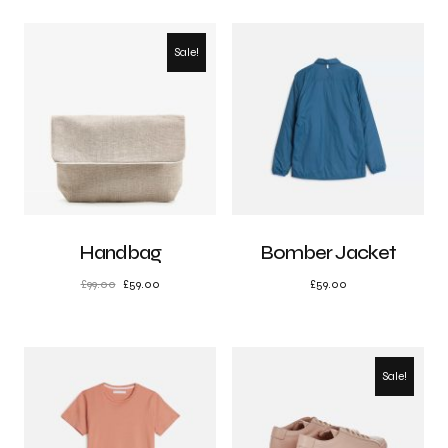
Sale!
Handbag
Bomber Jacket
£
99.00
£
59.00
£
59.00
Sale!