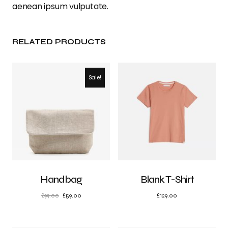
aenean ipsum vulputate.
RELATED PRODUCTS
Sale!
Handbag
Blank T-Shirt
£
99.00
£
59.00
£
129.00