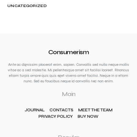
UNCATEGORIZED
Consumerism
Ante ac dignissim placerat enim, sapien. Convallis sed nulla neque mollis
vitae ac a sed molestie. Mi pellentesque amet sit facilisi laoreet. Rhoncus
etiam turpis ornare quis quis eget viverra amet facilisi. Neque in a etiam
nunc. Sed eu faucibus neque id convallis nec non enim.
Main
JOURNAL
CONTACTS
MEET THE TEAM
PRIVACY POLICY
BUY NOW