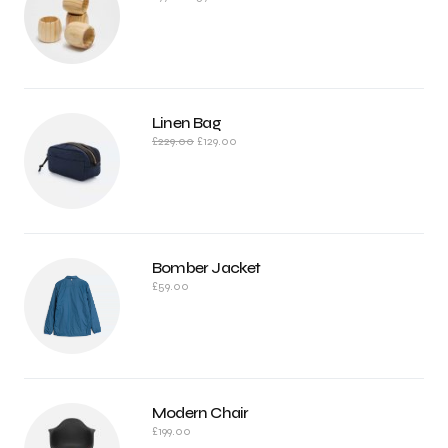
Linen Bag
£
229.00
£
129.00
Bomber Jacket
£
59.00
Modern Chair
£
199.00