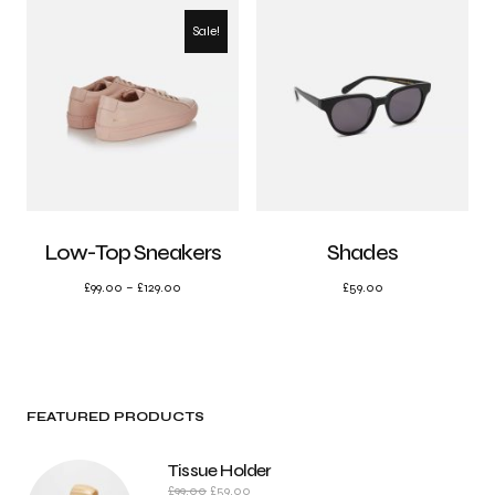
Sale!
Low-Top Sneakers
Shades
£
99.00
–
£
129.00
£
59.00
FEATURED PRODUCTS
Tissue Holder
£
99.00
£
59.00