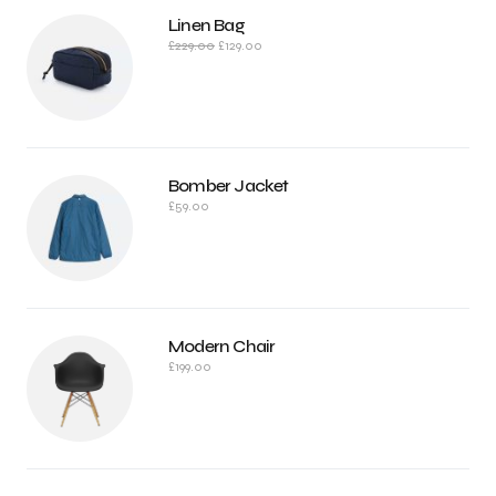
Linen Bag
£
229.00
£
129.00
Bomber Jacket
£
59.00
Modern Chair
£
199.00