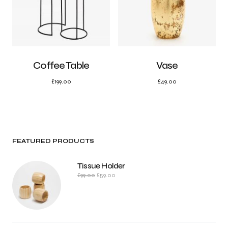
Coffee Table
Vase
£
199.00
£
49.00
FEATURED PRODUCTS
Tissue Holder
£
99.00
£
59.00