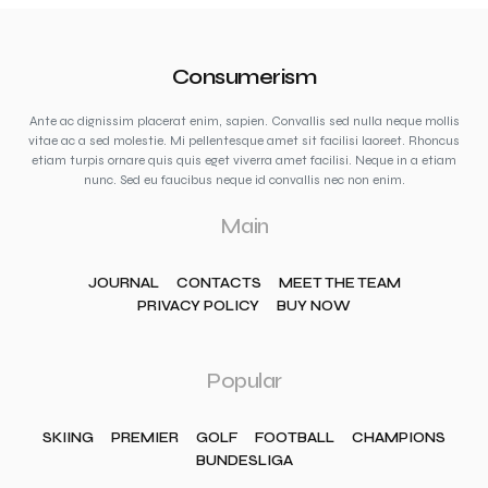
Consumerism
Ante ac dignissim placerat enim, sapien. Convallis sed nulla neque mollis
vitae ac a sed molestie. Mi pellentesque amet sit facilisi laoreet. Rhoncus
etiam turpis ornare quis quis eget viverra amet facilisi. Neque in a etiam
nunc. Sed eu faucibus neque id convallis nec non enim.
Main
JOURNAL
CONTACTS
MEET THE TEAM
PRIVACY POLICY
BUY NOW
Popular
SKIING
PREMIER
GOLF
FOOTBALL
CHAMPIONS
BUNDESLIGA