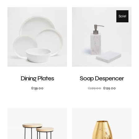
Sale!
Dining Plates
Soap Despencer
£
139.00
£
229.00
£
129.00