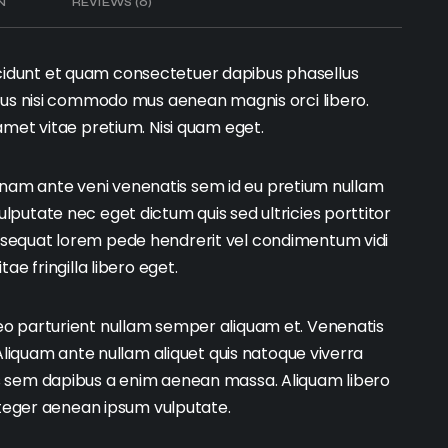
N
REVIEWS (0)
idunt et quam consectetuer dapibus phasellus
ncus nisi commodo mus aenean magnis orci libero.
amet vitae pretium. Nisi quam eget.
ing nam ante veni venenatis sem id eu pretium nullam
putate nec eget dictum quis sed ultricies porttitor
nsequat lorem pede hendrerit vel condimentum vidi
ae fringilla libero eget.
eo parturient nullam semper aliquam et. Venenatis
 Aliquam ante nullam aliquet quis natoque viverra
s sem dapibus a enim aenean massa. Aliquam libero
integer aenean ipsum vulputate.