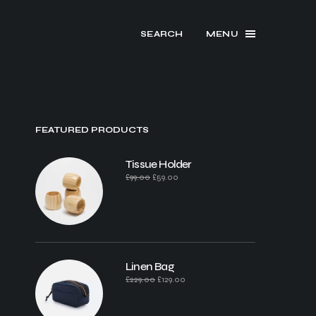
SEARCH
MENU
FEATURED PRODUCTS
Tissue Holder
£
99.00
£
59.00
Linen Bag
£
229.00
£
129.00