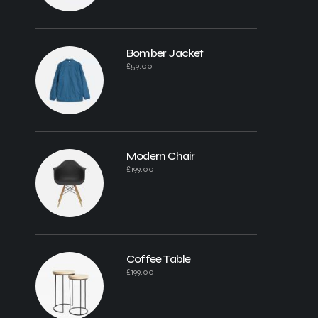
Bomber Jacket
£
59.00
Modern Chair
£
199.00
Coffee Table
£
199.00