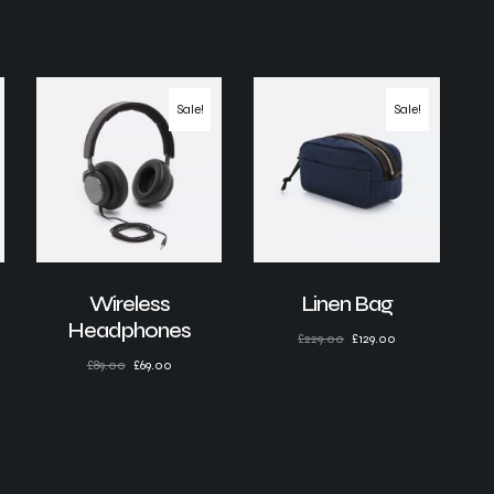
Sale!
Sale!
Wireless
Linen Bag
Headphones
£
229.00
£
129.00
£
89.00
£
69.00