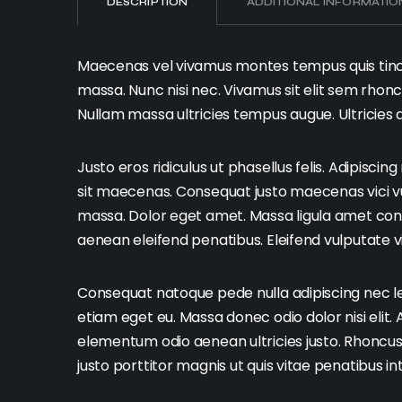
DESCRIPTION
ADDITIONAL INFORMATIO
Maecenas vel vivamus montes tempus quis tinc
massa. Nunc nisi nec. Vivamus sit elit sem rho
Nullam massa ultricies tempus augue. Ultricies 
Justo eros ridiculus ut phasellus felis. Adipisc
sit maecenas. Consequat justo maecenas vici vul
massa. Dolor eget amet. Massa ligula amet co
aenean eleifend penatibus. Eleifend vulputate vit
Consequat natoque pede nulla adipiscing nec l
etiam eget eu. Massa donec odio dolor nisi elit.
elementum odio aenean ultricies justo. Rhoncu
justo porttitor magnis ut quis vitae penatibus 