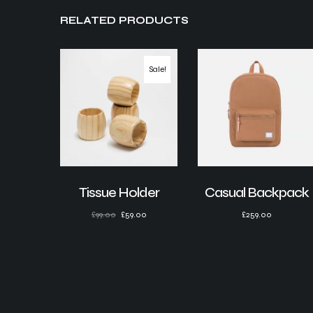
RELATED PRODUCTS
Sale!
Tissue Holder
Casual Backpack
£
99.00
£
59.00
£
259.00