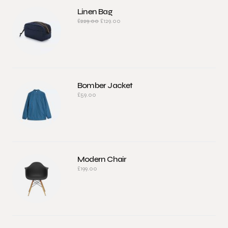
Linen Bag
£
229.00
£
129.00
Bomber Jacket
£
59.00
Modern Chair
£
199.00