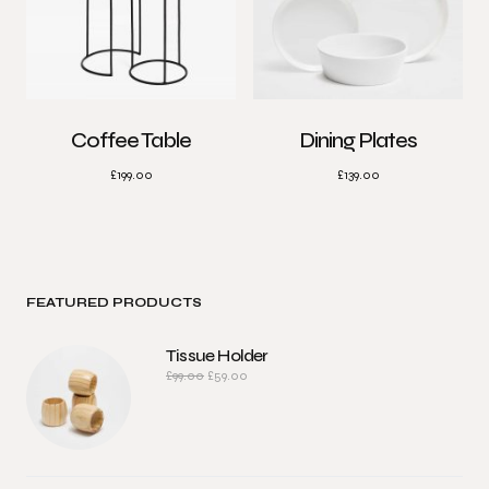
Coffee Table
Dining Plates
£
199.00
£
139.00
FEATURED PRODUCTS
Tissue Holder
£
99.00
£
59.00