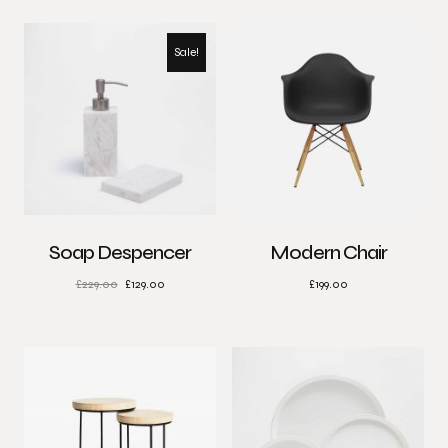
Sale!
Soap Despencer
Modern Chair
£
229.00
£
129.00
£
199.00