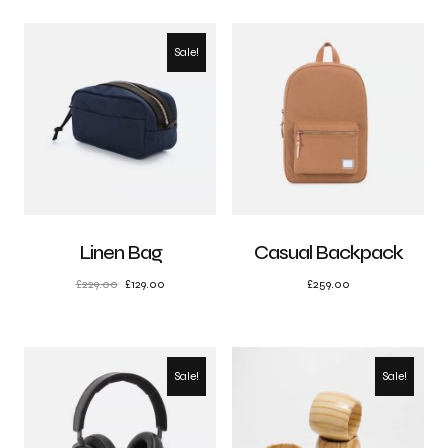
Sale!
Linen Bag
Casual Backpack
£
229.00
£
129.00
£
259.00
Sale!
Sale!