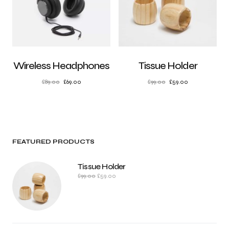
Wireless Headphones
Tissue Holder
£
89.00
£
69.00
£
99.00
£
59.00
FEATURED PRODUCTS
Tissue Holder
£
99.00
£
59.00