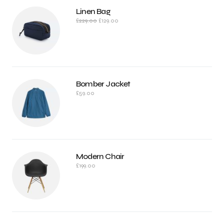
Linen Bag
£
229.00
£
129.00
Bomber Jacket
£
59.00
Modern Chair
£
199.00