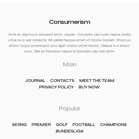
Consumerism
Ante ac dignissim placerat enim, sapien. Convallis sed nulla neque mollis
vitae ac a sed molestie. Mi pellentesque amet sit facilisi laoreet. Rhoncus
etiam turpis ornare quis quis eget viverra amet facilisi. Neque in a etiam
nunc. Sed eu faucibus neque id convallis nec non enim.
Main
JOURNAL
CONTACTS
MEET THE TEAM
PRIVACY POLICY
BUY NOW
Popular
SKIING
PREMIER
GOLF
FOOTBALL
CHAMPIONS
BUNDESLIGA