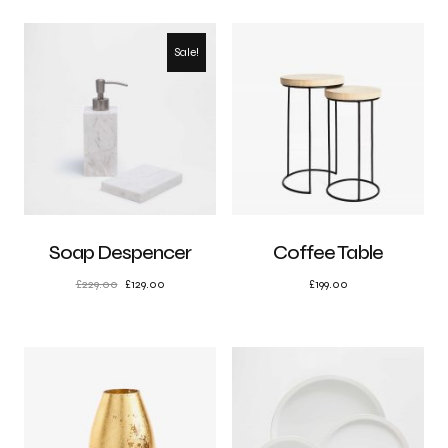
Sale!
Soap Despencer
Coffee Table
£
229.00
£
129.00
£
199.00