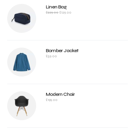
Linen Bag
£
229.00
£
129.00
Bomber Jacket
£
59.00
Modern Chair
£
199.00