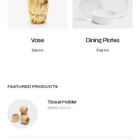
Vase
Dining Plates
£
49.00
£
139.00
FEATURED PRODUCTS
Tissue Holder
£
99.00
£
59.00